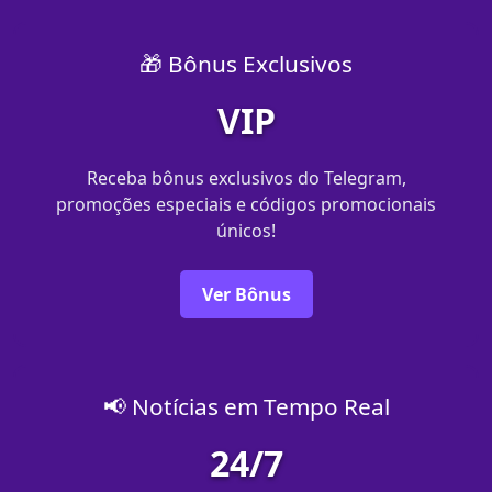
🎁 Bônus Exclusivos
VIP
Receba bônus exclusivos do Telegram,
promoções especiais e códigos promocionais
únicos!
Ver Bônus
📢 Notícias em Tempo Real
24/7