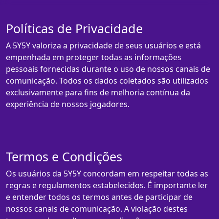
Políticas de Privacidade
A 5Y5Y valoriza a privacidade de seus usuários e está
empenhada em proteger todas as informações
pessoais fornecidas durante o uso de nossos canais de
comunicação. Todos os dados coletados são utilizados
exclusivamente para fins de melhoria contínua da
experiência de nossos jogadores.
Termos e Condições
Os usuários da 5Y5Y concordam em respeitar todas as
regras e regulamentos estabelecidos. É importante ler
e entender todos os termos antes de participar de
nossos canais de comunicação. A violação destes