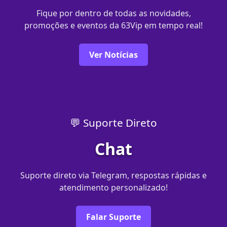
Fique por dentro de todas as novidades,
promoções e eventos da 63Vip em tempo real!
Ver Notícias
💬 Suporte Direto
Chat
Suporte direto via Telegram, respostas rápidas e
atendimento personalizado!
Falar Suporte