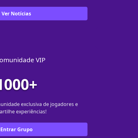
Ver Notícias
Comunidade VIP
1000+
unidade exclusiva de jogadores e
rtilhe experiências!
Entrar Grupo