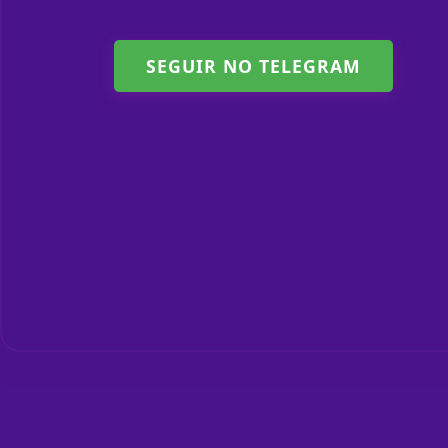
SEGUIR NO TELEGRAM