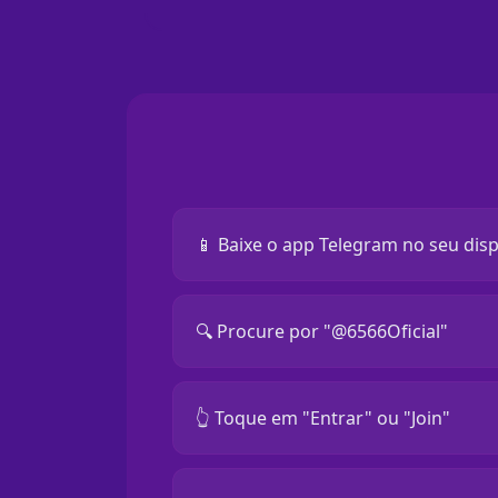
📱 Baixe o app Telegram no seu disp
🔍 Procure por "@6566Oficial"
👆 Toque em "Entrar" ou "Join"