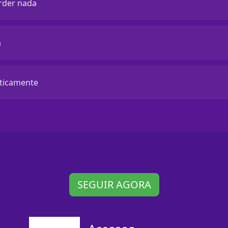
erder nada
a
aticamente
SEGUIR AGORA