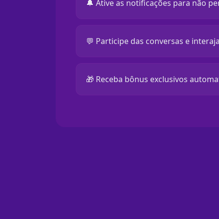
🔔 Ative as notificações para não p
💬 Participe das conversas e interaj
🎁 Receba bônus exclusivos autom