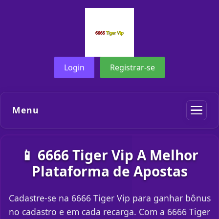
Login
Registrar-se
Menu
📱 6666 Tiger Vip A Melhor
Plataforma de Apostas
Cadastre-se na 6666 Tiger Vip para ganhar bônus
no cadastro e em cada recarga. Com a 6666 Tiger