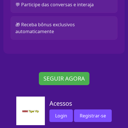
💬 Participe das conversas e interaja
🎁 Receba bônus exclusivos
automaticamente
SEGUIR AGORA
Acessos
Login
Registrar-se