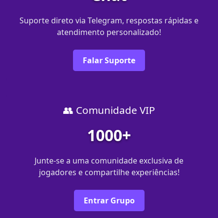
Suporte direto via Telegram, respostas rápidas e
atendimento personalizado!
Falar Suporte
👥 Comunidade VIP
1000+
Junte-se a uma comunidade exclusiva de
jogadores e compartilhe experiências!
Entrar Grupo