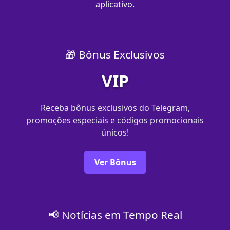
aplicativo.
🎁 Bônus Exclusivos
VIP
Receba bônus exclusivos do Telegram,
promoções especiais e códigos promocionais
únicos!
Ver Bônus
📢 Notícias em Tempo Real