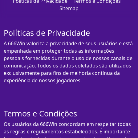
Políticas de Privacidade
Termos e Condições
Sitemap
Políticas de Privacidade
A 666Win valoriza a privacidade de seus usuários e está
empenhada em proteger todas as informações
pessoais fornecidas durante o uso de nossos canais de
comunicação. Todos os dados coletados são utilizados
exclusivamente para fins de melhoria contínua da
experiência de nossos jogadores.
Termos e Condições
Os usuários da 666Win concordam em respeitar todas
as regras e regulamentos estabelecidos. É importante