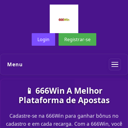
Login
Registrar-se
Menu
📱 666Win A Melhor
Plataforma de Apostas
Cadastre-se na 666Win para ganhar bônus no
cadastro e em cada recarga. Com a 666Win, você