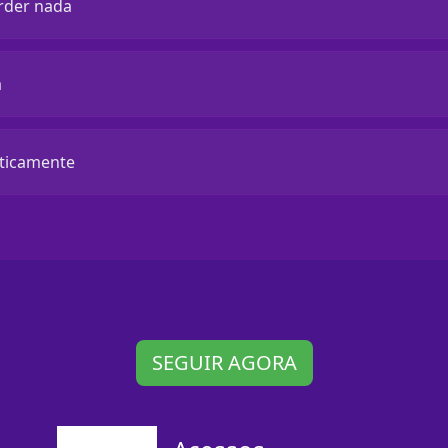
erder nada
a
aticamente
SEGUIR AGORA