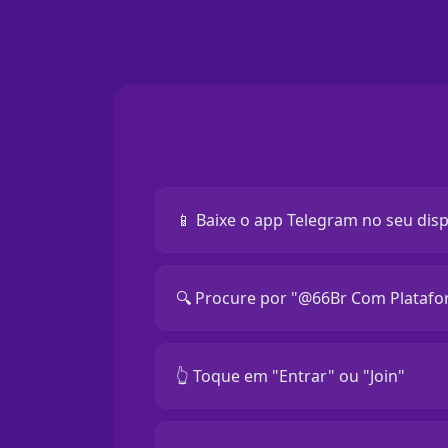
📱 Baixe o app Telegram no seu disp
🔍 Procure por "@66Br Com Platafo
👆 Toque em "Entrar" ou "Join"