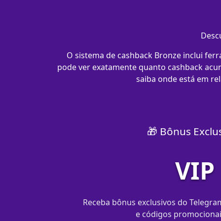
Descu
O sistema de cashback Bronze inclui f
pode ver exatamente quanto cashback acum
saiba onde está em re
🎁 Bônus Exclu
VIP
Receba bônus exclusivos do Telegra
e códigos promocionai