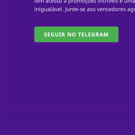
tem acesso a promoções incríveis e uma
inigualável. Junte-se aos vencedores ag
SEGUIR NO TELEGRAM