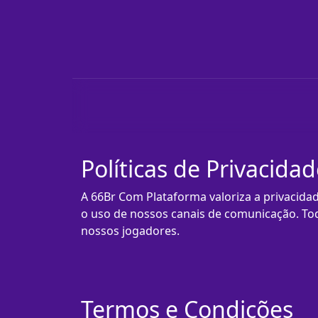
Políticas de Privacida
A 66Br Com Plataforma valoriza a privacid
o uso de nossos canais de comunicação. Tod
nossos jogadores.
Termos e Condições