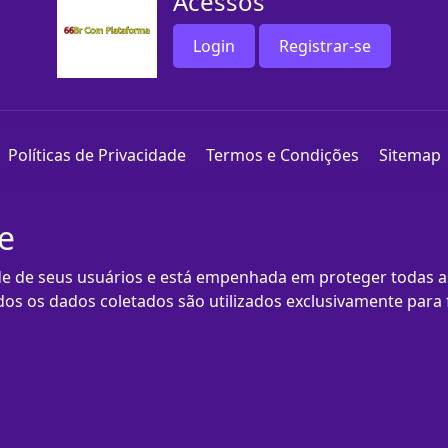
Acessos
Login
Registrar-se
Políticas de Privacidade
Termos e Condições
Sitemap
de
ade de seus usuários e está empenhada em proteger todas a
os os dados coletados são utilizados exclusivamente para 