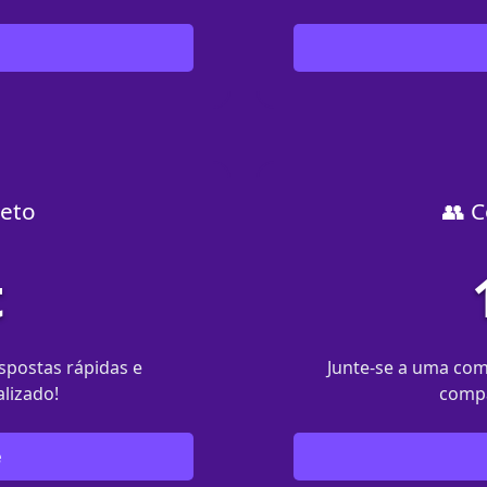
reto
👥 
t
espostas rápidas e
Junte-se a uma com
lizado!
compa
e