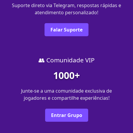
Suporte direto via Telegram, respostas rápidas e
atendimento personalizado!
Falar Suporte
👥 Comunidade VIP
1000+
Junte-se a uma comunidade exclusiva de
jogadores e compartilhe experiências!
Entrar Grupo