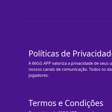
Políticas de Privacida
A 66GG APP valoriza a privacidade de seus
nossos canais de comunicação. Todos os dad
jogadores.
Termos e Condições