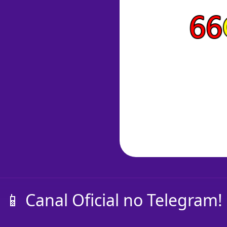
📱 Canal Oficial no Telegram!