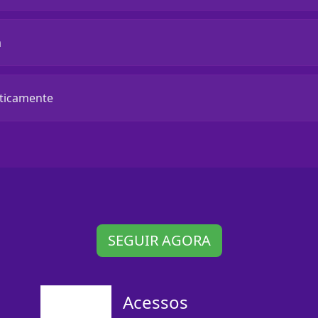
a
aticamente
SEGUIR AGORA
Acessos