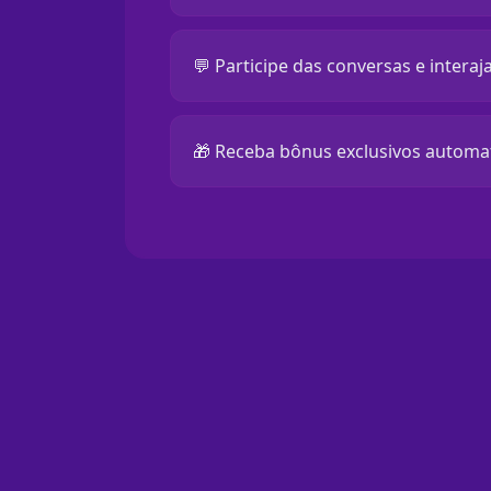
💬 Participe das conversas e interaj
🎁 Receba bônus exclusivos autom