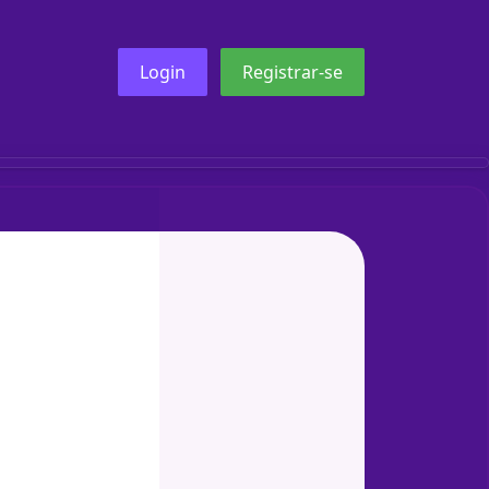
Login
Registrar-se