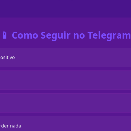
📱 Como Seguir no Telegram
ositivo
erder nada