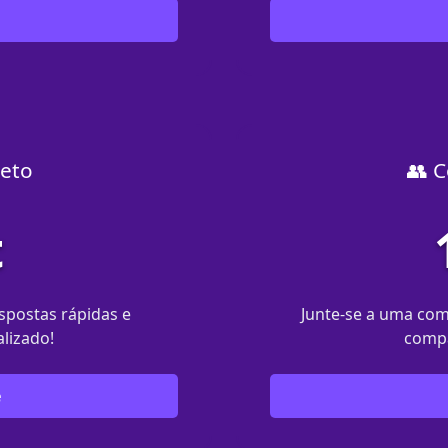
reto
👥 
t
espostas rápidas e
Junte-se a uma com
lizado!
compa
e