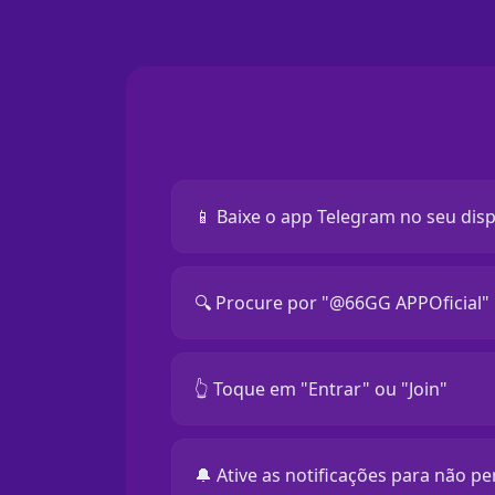
📱 Baixe o app Telegram no seu disp
🔍 Procure por "@66GG APPOficial"
👆 Toque em "Entrar" ou "Join"
🔔 Ative as notificações para não p