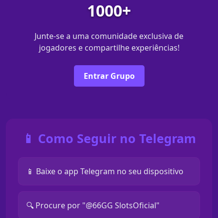
1000+
Junte-se a uma comunidade exclusiva de
jogadores e compartilhe experiências!
Entrar Grupo
📱 Como Seguir no Telegram
📱 Baixe o app Telegram no seu dispositivo
🔍 Procure por "@66GG SlotsOficial"