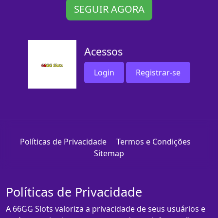
SEGUIR AGORA
Acessos
Login
Registrar-se
Políticas de Privacidade
Termos e Condições
Sitemap
Políticas de Privacidade
A 66GG Slots valoriza a privacidade de seus usuários e