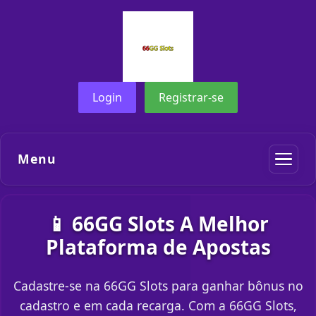
Login
Registrar-se
Menu
📱 66GG Slots A Melhor
Plataforma de Apostas
Cadastre-se na 66GG Slots para ganhar bônus no
cadastro e em cada recarga. Com a 66GG Slots,