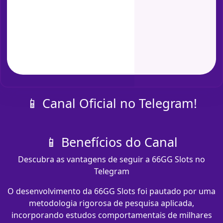
📱 Canal Oficial no Telegram!
📱 Benefícios do Canal
Descubra as vantagens de seguir a 66GG Slots no
Telegram
O desenvolvimento da 66GG Slots foi pautado por uma
metodologia rigorosa de pesquisa aplicada,
incorporando estudos comportamentais de milhares