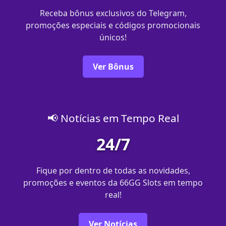
Receba bônus exclusivos do Telegram,
promoções especiais e códigos promocionais
únicos!
Ver Bônus
📢 Notícias em Tempo Real
24/7
Fique por dentro de todas as novidades,
promoções e eventos da 66GG Slots em tempo
real!
Ver Notícias