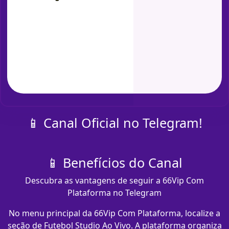
📱 Canal Oficial no Telegram!
📱 Benefícios do Canal
Descubra as vantagens de seguir a 66Vip Com
Plataforma no Telegram
No menu principal da 66Vip Com Plataforma, localize a
seção de Futebol Studio Ao Vivo. A plataforma organiza