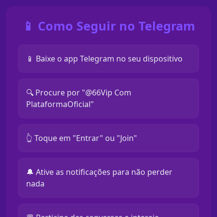
📱 Como Seguir no Telegram
📱 Baixe o app Telegram no seu dispositivo
🔍 Procure por "@66Vip Com
PlataformaOficial"
👆 Toque em "Entrar" ou "Join"
🔔 Ative as notificações para não perder
nada