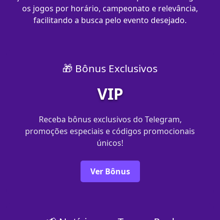
os jogos por horário, campeonato e relevância,
facilitando a busca pelo evento desejado.
🎁 Bônus Exclusivos
VIP
Receba bônus exclusivos do Telegram,
promoções especiais e códigos promocionais
únicos!
Ver Bônus