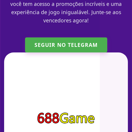
você tem acesso a promoções incríveis e uma
experiência de jogo inigualável. Junte-se aos
vencedores agora!
SEGUIR NO TELEGRAM