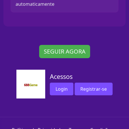
automaticamente
SEGUIR AGORA
Acessos
Login
Registrar-se