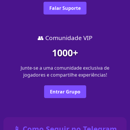
Falar Suporte
👥 Comunidade VIP
1000+
Junte-se a uma comunidade exclusiva de
jogadores e compartilhe experiências!
Entrar Grupo
📱 Como Seguir no Telegram