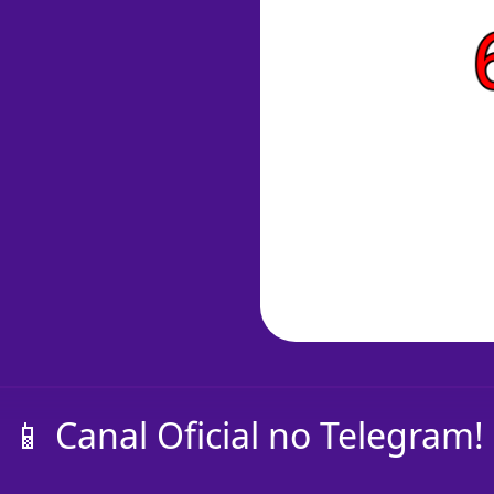
📱 Canal Oficial no Telegram!