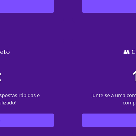
reto
👥 
t
espostas rápidas e
Junte-se a uma com
lizado!
compa
e