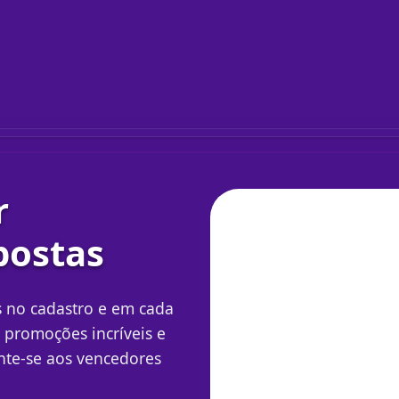
r
postas
s no cadastro e em cada
 promoções incríveis e
unte-se aos vencedores