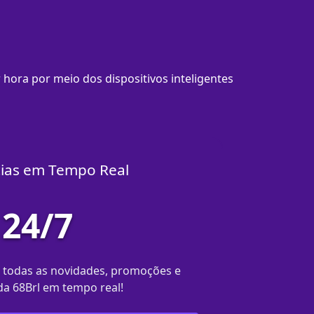
hora por meio dos dispositivos inteligentes
cias em Tempo Real
24/7
e todas as novidades, promoções e
da 68Brl em tempo real!