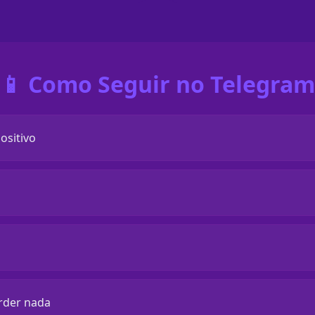
📱 Como Seguir no Telegram
ositivo
erder nada