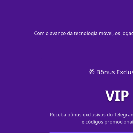
Com o avanço da tecnologia móvel, os jogad
🎁 Bônus Exclu
VIP
Receba bônus exclusivos do Telegra
e códigos promocionai