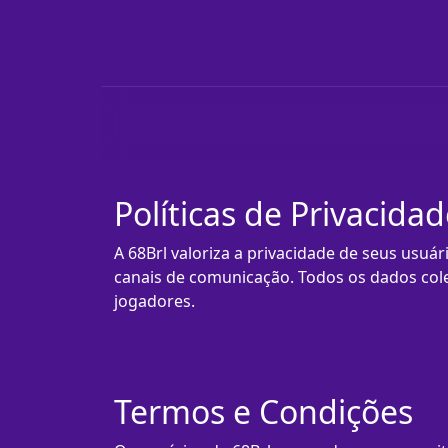
Políticas de Privacida
A 68Brl valoriza a privacidade de seus usu
canais de comunicação. Todos os dados cole
jogadores.
Termos e Condições