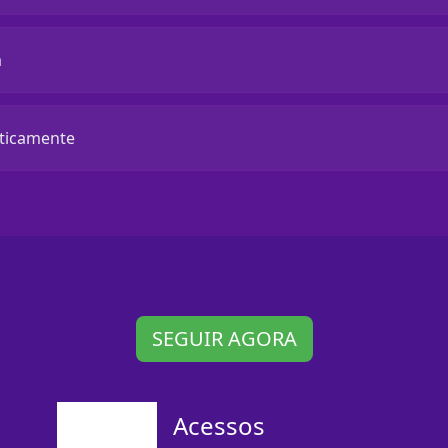
a
aticamente
SEGUIR AGORA
Acessos