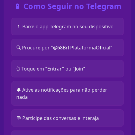
📱 Como Seguir no Telegram
📱 Baixe o app Telegram no seu dispositivo
🔍 Procure por "@68Brl PlataformaOficial"
👆 Toque em "Entrar" ou "Join"
🔔 Ative as notificações para não perder
nada
💬 Participe das conversas e interaja