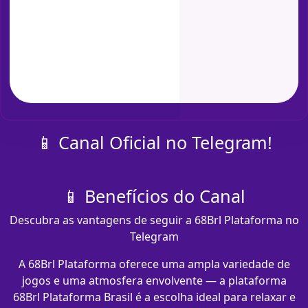
📱 Canal Oficial no Telegram!
📱 Benefícios do Canal
Descubra as vantagens de seguir a 68Brl Plataforma no
Telegram
A 68Brl Plataforma oferece uma ampla variedade de
jogos e uma atmosfera envolvente — a plataforma
68Brl Plataforma Brasil é a escolha ideal para relaxar e