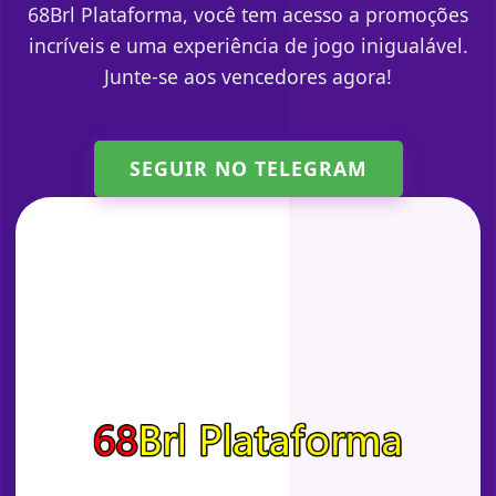
68Brl Plataforma, você tem acesso a promoções
incríveis e uma experiência de jogo inigualável.
Junte-se aos vencedores agora!
SEGUIR NO TELEGRAM