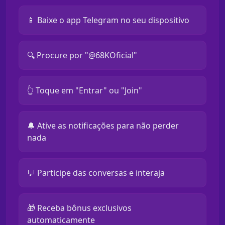
📱 Baixe o app Telegram no seu dispositivo
🔍 Procure por "@68KOficial"
👆 Toque em "Entrar" ou "Join"
🔔 Ative as notificações para não perder
nada
💬 Participe das conversas e interaja
🎁 Receba bônus exclusivos
automaticamente