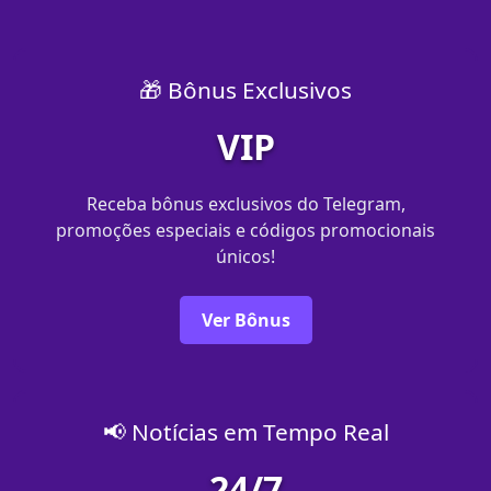
🎁 Bônus Exclusivos
VIP
Receba bônus exclusivos do Telegram,
promoções especiais e códigos promocionais
únicos!
Ver Bônus
📢 Notícias em Tempo Real
24/7