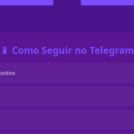
📱 Como Seguir no Telegram
ositivo