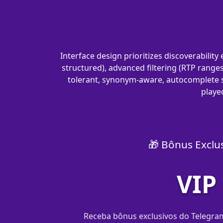
Interface design prioritizes discoverability
structured), advanced filtering (RTP ranges,
tolerant, synonym-aware, autocomplete sug
playe
🎁 Bônus Exclu
VIP
Receba bônus exclusivos do Telegra