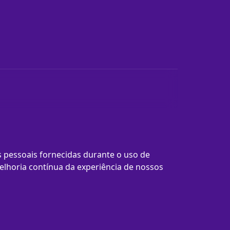
 pessoais fornecidas durante o uso de
elhoria contínua da experiência de nossos