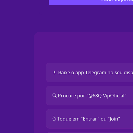
📱 Baixe o app Telegram no seu disp
🔍 Procure por "@68Q VipOficial"
👆 Toque em "Entrar" ou "Join"