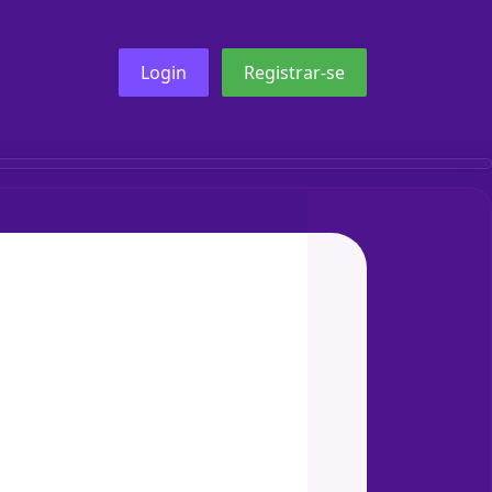
Login
Registrar-se