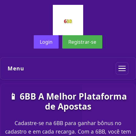
Login
Registrar-se
Menu
📱 6BB A Melhor Plataforma
de Apostas
Cadastre-se na 6BB para ganhar bônus no
cadastro e em cada recarga. Com a 6BB, você tem