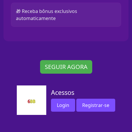
🎁 Receba bônus exclusivos
automaticamente
SEGUIR AGORA
Acessos
Login
Registrar-se