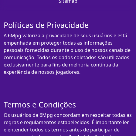
Sitemap
Políticas de Privacidade
A 6Mpg valoriza a privacidade de seus usuários e está
empenhada em proteger todas as informações
pessoais fornecidas durante o uso de nossos canais de
comunicação. Todos os dados coletados são utilizados
exclusivamente para fins de melhoria contínua da
experiência de nossos jogadores.
Termos e Condições
Os usuários da 6Mpg concordam em respeitar todas as
regras e regulamentos estabelecidos. É importante ler
e entender todos os termos antes de participar de