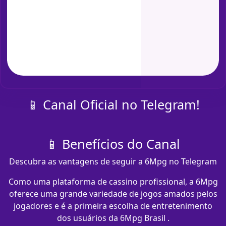
📱 Canal Oficial no Telegram!
📱 Benefícios do Canal
Descubra as vantagens de seguir a 6Mpg no Telegram
Como uma plataforma de cassino profissional, a 6Mpg
oferece uma grande variedade de jogos amados pelos
jogadores e é a primeira escolha de entretenimento
dos usuários da 6Mpg Brasil .