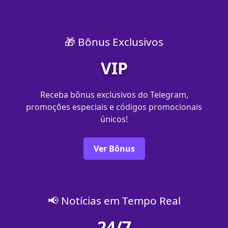
🎁 Bônus Exclusivos
VIP
Receba bônus exclusivos do Telegram,
promoções especiais e códigos promocionais
únicos!
Ver Bônus
📢 Notícias em Tempo Real
24/7