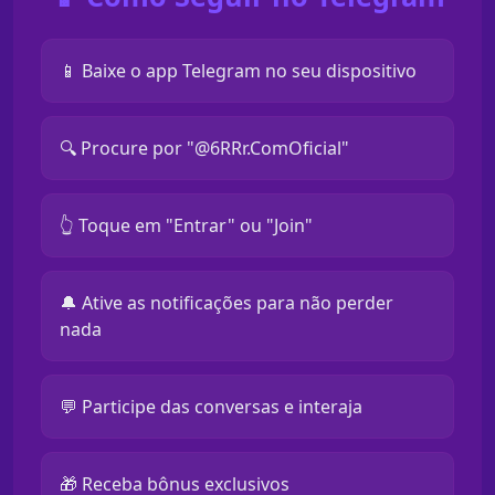
📱 Baixe o app Telegram no seu dispositivo
🔍 Procure por "@6RRr.ComOficial"
👆 Toque em "Entrar" ou "Join"
🔔 Ative as notificações para não perder
nada
💬 Participe das conversas e interaja
🎁 Receba bônus exclusivos