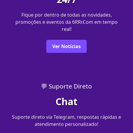
Fique por dentro de todas as novidades,
promoções e eventos da 6RRr.Com em tempo
real!
Ver Notícias
💬 Suporte Direto
Chat
Suporte direto via Telegram, respostas rápidas e
atendimento personalizado!