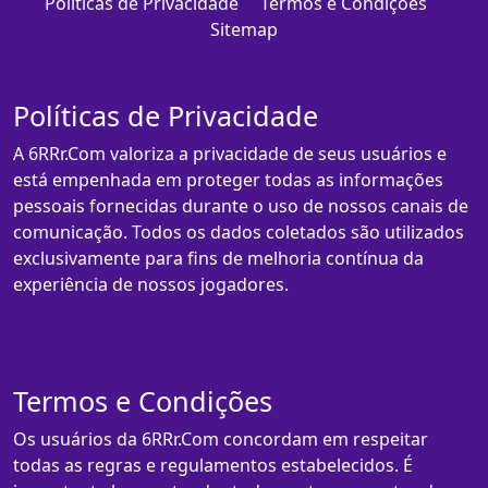
Políticas de Privacidade
Termos e Condições
Sitemap
Políticas de Privacidade
A 6RRr.Com valoriza a privacidade de seus usuários e
está empenhada em proteger todas as informações
pessoais fornecidas durante o uso de nossos canais de
comunicação. Todos os dados coletados são utilizados
exclusivamente para fins de melhoria contínua da
experiência de nossos jogadores.
Termos e Condições
Os usuários da 6RRr.Com concordam em respeitar
todas as regras e regulamentos estabelecidos. É