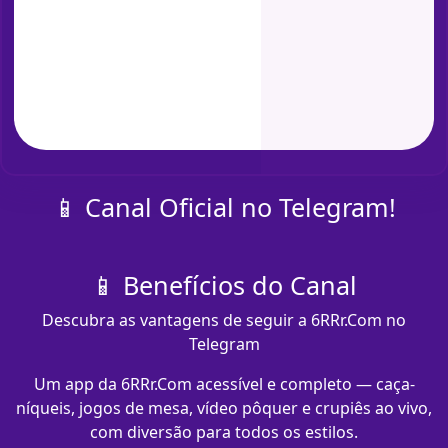
📱 Canal Oficial no Telegram!
📱 Benefícios do Canal
Descubra as vantagens de seguir a 6RRr.Com no
Telegram
Um app da 6RRr.Com acessível e completo — caça-
níqueis, jogos de mesa, vídeo pôquer e crupiês ao vivo,
com diversão para todos os estilos.