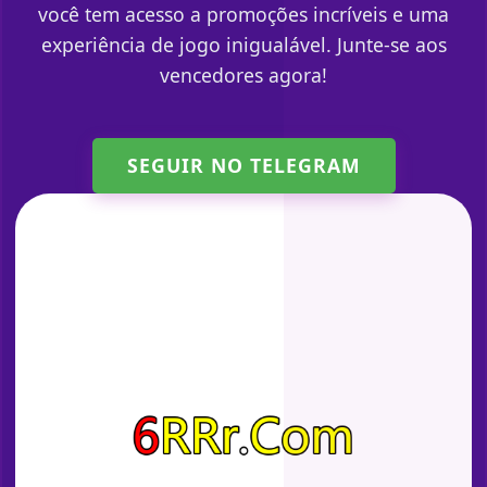
você tem acesso a promoções incríveis e uma
experiência de jogo inigualável. Junte-se aos
vencedores agora!
SEGUIR NO TELEGRAM