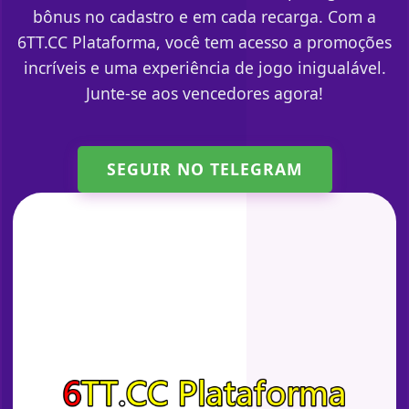
bônus no cadastro e em cada recarga. Com a
6TT.CC Plataforma, você tem acesso a promoções
incríveis e uma experiência de jogo inigualável.
Junte-se aos vencedores agora!
SEGUIR NO TELEGRAM