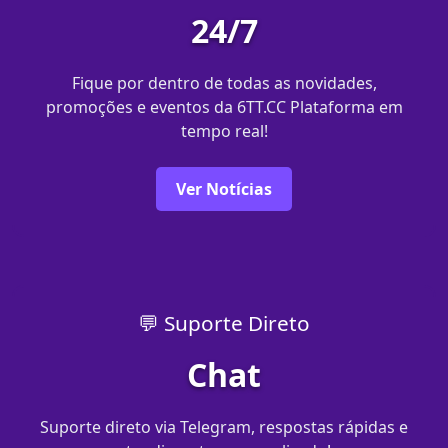
24/7
Fique por dentro de todas as novidades,
promoções e eventos da 6TT.CC Plataforma em
tempo real!
Ver Notícias
💬 Suporte Direto
Chat
Suporte direto via Telegram, respostas rápidas e