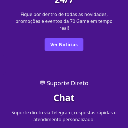
Fique por dentro de todas as novidades,
promoções e eventos da 70 Game em tempo
real!
Ver Notícias
💬 Suporte Direto
Chat
Suporte direto via Telegram, respostas rápidas e
atendimento personalizado!