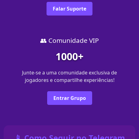
Falar Suporte
👥 Comunidade VIP
1000+
Junte-se a uma comunidade exclusiva de
jogadores e compartilhe experiências!
Entrar Grupo
📱 Como Seguir no Telegram