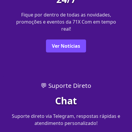
Fique por dentro de todas as novidades,
promoções e eventos da 71X Com em tempo
real!
Ver Notícias
💬 Suporte Direto
Chat
Suporte direto via Telegram, respostas rápidas e
atendimento personalizado!