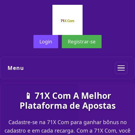
Login
Registrar-se
Menu
📱 71X Com A Melhor
Plataforma de Apostas
Cadastre-se na 71X Com para ganhar bônus no
cadastro e em cada recarga. Com a 71X Com, você