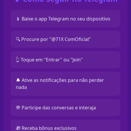
📱 Baixe o app Telegram no seu dispositivo
🔍 Procure por "@71X ComOficial"
👆 Toque em "Entrar" ou "Join"
🔔 Ative as notificações para não perder
nada
💬 Participe das conversas e interaja
🎁 Receba bônus exclusivos