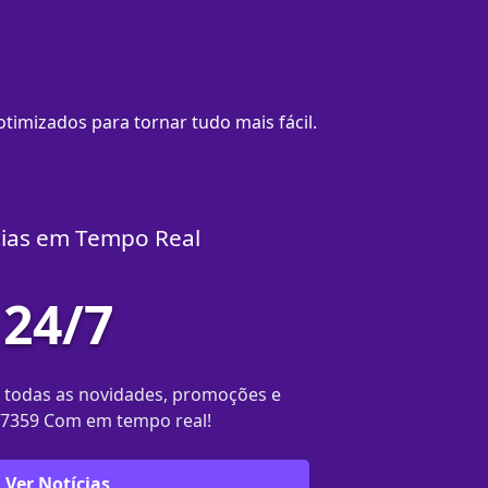
timizados para tornar tudo mais fácil.
cias em Tempo Real
24/7
e todas as novidades, promoções e
 7359 Com em tempo real!
Ver Notícias