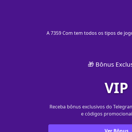
A 7359 Com tem todos os tipos de jogo
🎁 Bônus Exclu
VIP
Receba bônus exclusivos do Telegra
e códigos promocionai
Ver Bônus