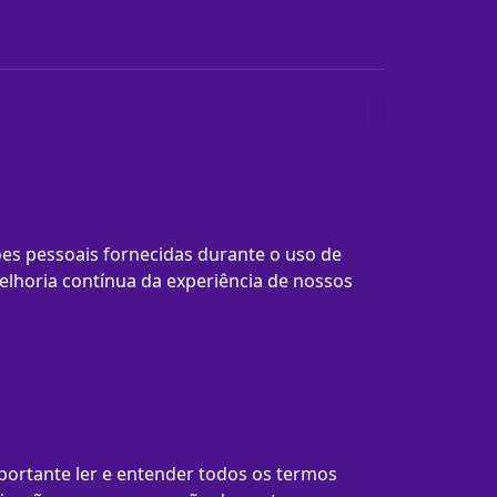
es pessoais fornecidas durante o uso de
elhoria contínua da experiência de nossos
portante ler e entender todos os termos