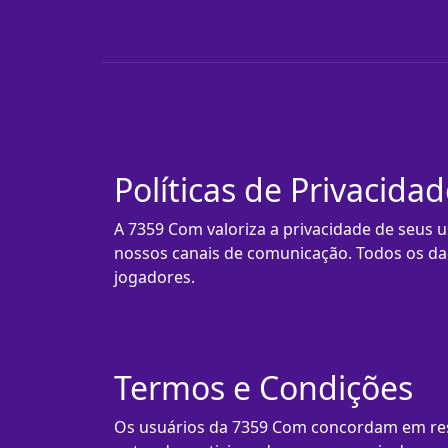
Políticas de Privacida
A 7359 Com valoriza a privacidade de seus
nossos canais de comunicação. Todos os dad
jogadores.
Termos e Condições
Os usuários da 7359 Com concordam em resp