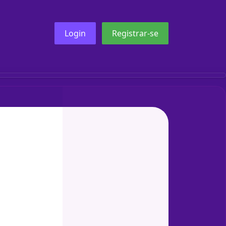
Login
Registrar-se