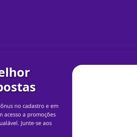
elhor
postas
bônus no cadastro e em
em acesso a promoções
ualável. Junte-se aos