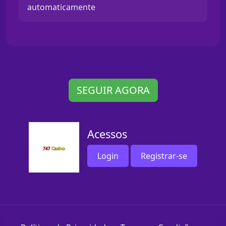
automaticamente
SEGUIR AGORA
Acessos
Login
Registrar-se