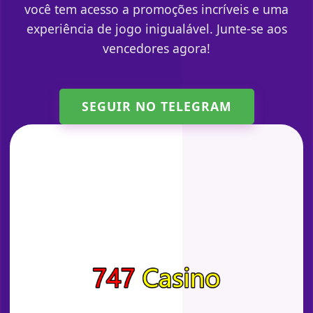
você tem acesso a promoções incríveis e uma
experiência de jogo inigualável. Junte-se aos
vencedores agora!
SEGUIR NO TELEGRAM