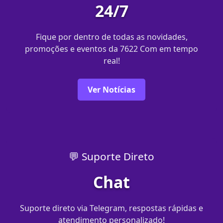
24/7
Fique por dentro de todas as novidades,
promoções e eventos da 7622 Com em tempo
real!
Ver Notícias
💬 Suporte Direto
Chat
Suporte direto via Telegram, respostas rápidas e
atendimento personalizado!