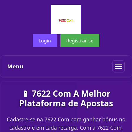
Login
Registrar-se
Menu
📱 7622 Com A Melhor
Plataforma de Apostas
Cadastre-se na 7622 Com para ganhar bônus no
cadastro e em cada recarga. Com a 7622 Com,