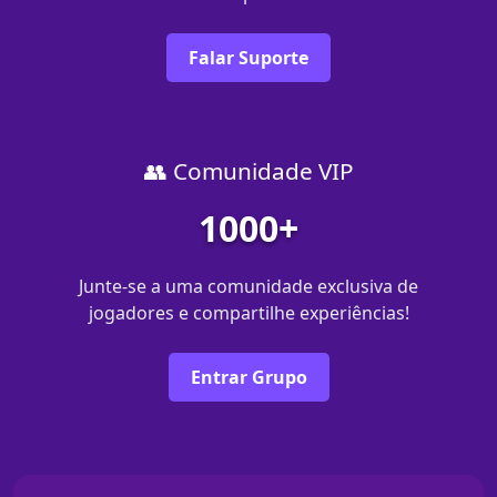
Falar Suporte
👥 Comunidade VIP
1000+
Junte-se a uma comunidade exclusiva de
jogadores e compartilhe experiências!
Entrar Grupo