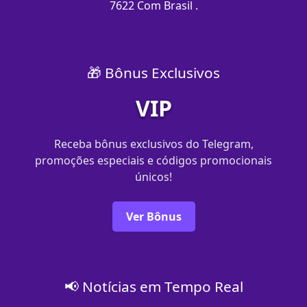
7622 Com Brasil .
🎁 Bônus Exclusivos
VIP
Receba bônus exclusivos do Telegram,
promoções especiais e códigos promocionais
únicos!
Ver Bônus
📢 Notícias em Tempo Real