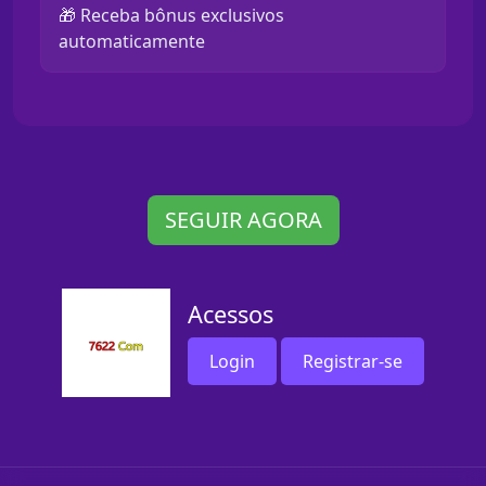
🎁 Receba bônus exclusivos
automaticamente
SEGUIR AGORA
Acessos
Login
Registrar-se