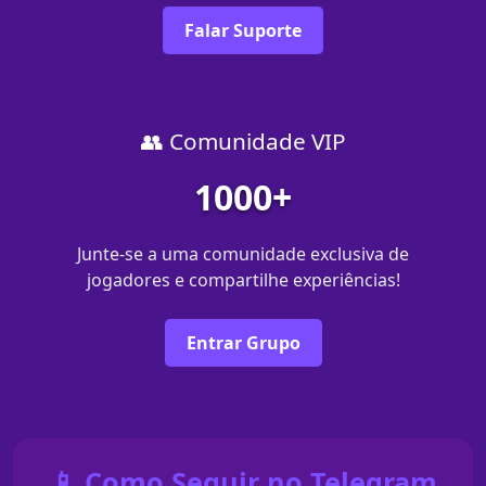
Falar Suporte
👥 Comunidade VIP
1000+
Junte-se a uma comunidade exclusiva de
jogadores e compartilhe experiências!
Entrar Grupo
📱 Como Seguir no Telegram