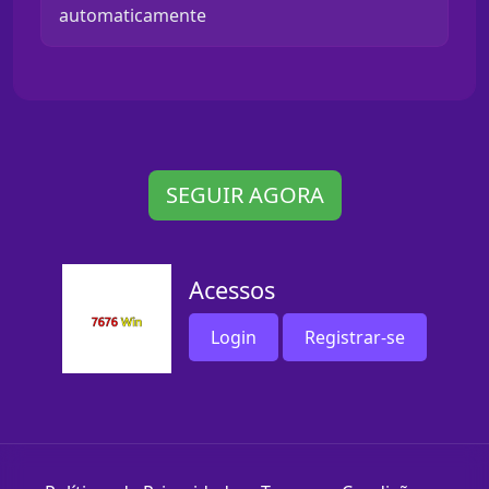
automaticamente
SEGUIR AGORA
Acessos
Login
Registrar-se