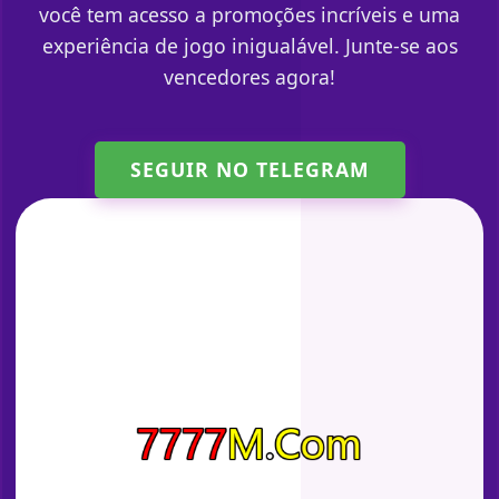
você tem acesso a promoções incríveis e uma
experiência de jogo inigualável. Junte-se aos
vencedores agora!
SEGUIR NO TELEGRAM