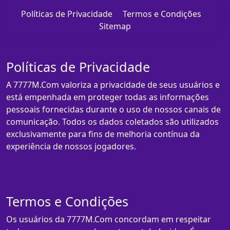
Políticas de Privacidade
Termos e Condições
Sitemap
Políticas de Privacidade
A 7777M.Com valoriza a privacidade de seus usuários e
está empenhada em proteger todas as informações
pessoais fornecidas durante o uso de nossos canais de
comunicação. Todos os dados coletados são utilizados
exclusivamente para fins de melhoria contínua da
experiência de nossos jogadores.
Termos e Condições
Os usuários da 7777M.Com concordam em respeitar