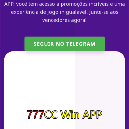
APP, você tem acesso a promoções incríveis e uma
experiência de jogo inigualável. Junte-se aos
vencedores agora!
SEGUIR NO TELEGRAM