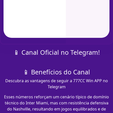
📱 Canal Oficial no Telegram!
📱 Benefícios do Canal
Descubra as vantagens de seguir a 777CC Win APP no
Telegram
Esses números reforçam um cenário típico de domínio
técnico do Inter Miami, mas com resistência defensiva
do Nashville, resultando em jogos equilibrados e de