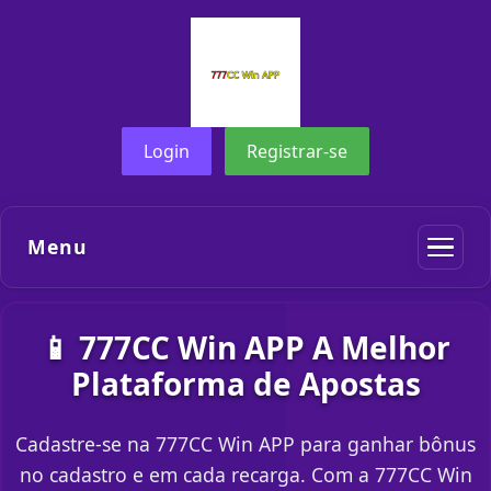
Login
Registrar-se
Menu
📱 777CC Win APP A Melhor
Plataforma de Apostas
Cadastre-se na 777CC Win APP para ganhar bônus
no cadastro e em cada recarga. Com a 777CC Win