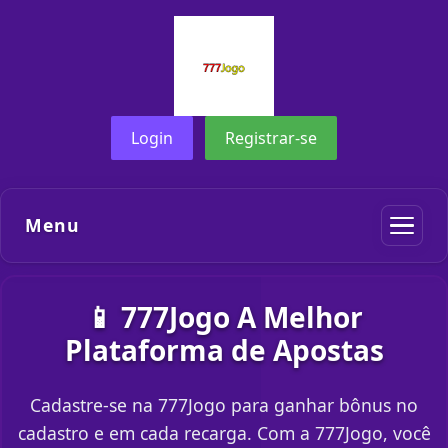
Login
Registrar-se
Menu
📱 777Jogo A Melhor
Plataforma de Apostas
Cadastre-se na 777Jogo para ganhar bônus no
cadastro e em cada recarga. Com a 777Jogo, você