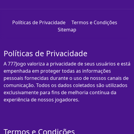
Políticas de Privacidade
Termos e Condições
Sitemap
Políticas de Privacidade
A 777Jogo valoriza a privacidade de seus usuários e está
empenhada em proteger todas as informações
pessoais fornecidas durante o uso de nossos canais de
comunicação. Todos os dados coletados são utilizados
exclusivamente para fins de melhoria contínua da
experiência de nossos jogadores.
Termos e Condições