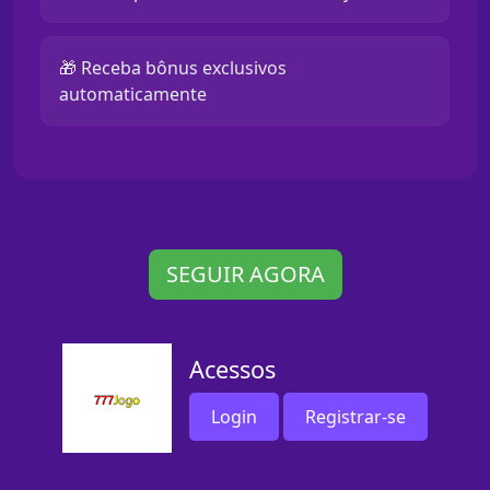
🎁 Receba bônus exclusivos
automaticamente
SEGUIR AGORA
Acessos
Login
Registrar-se