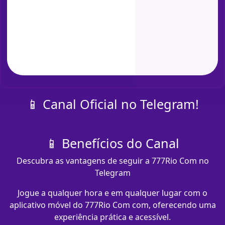
📱 Canal Oficial no Telegram!
📱 Benefícios do Canal
Descubra as vantagens de seguir a 777Rio Com no
Telegram
Jogue a qualquer hora e em qualquer lugar com o
aplicativo móvel do 777Rio Com com​, oferecendo uma
experiência prática e acessível.