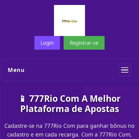
Login
Registrar-se
Menu
📱 777Rio Com A Melhor
Plataforma de Apostas
Cadastre-se na 777Rio Com para ganhar bônus no
cadastro e em cada recarga. Com a 777Rio Com,