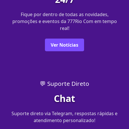
Fique por dentro de todas as novidades,
promoções e eventos da 777Rio Com em tempo
real!
Ver Notícias
💬 Suporte Direto
Chat
Suporte direto via Telegram, respostas rápidas e
atendimento personalizado!