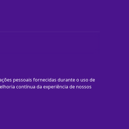
ações pessoais fornecidas durante o uso de
elhoria contínua da experiência de nossos