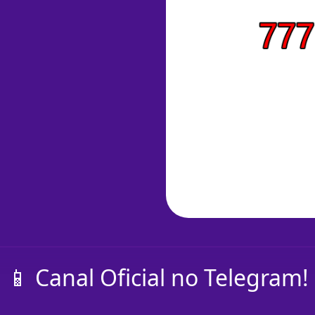
📱 Canal Oficial no Telegram!