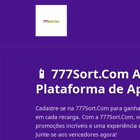
📱 777Sort.Com 
Plataforma de A
Cadastre-se na 777Sort.Com para ganha
em cada recarga. Com a 777Sort.Com, v
promoções incríveis e uma experiência d
Junte-se aos vencedores agora!