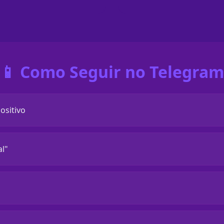
📱 Como Seguir no Telegram
ositivo
l"