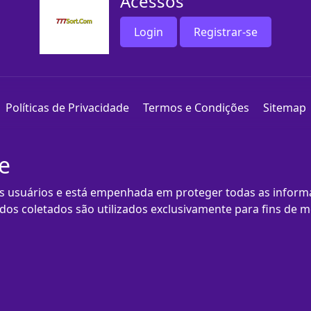
Acessos
Login
Registrar-se
Políticas de Privacidade
Termos e Condições
Sitemap
de
us usuários e está empenhada em proteger todas as inform
os coletados são utilizados exclusivamente para fins de m