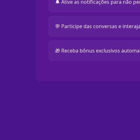
🔔 Ative as notificações para não p
💬 Participe das conversas e interaj
🎁 Receba bônus exclusivos autom