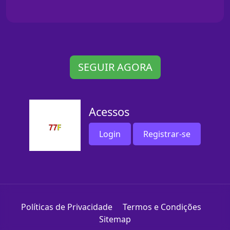
SEGUIR AGORA
Acessos
Login
Registrar-se
Políticas de Privacidade
Termos e Condições
Sitemap