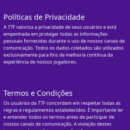
Políticas de Privacidade
A 77F valoriza a privacidade de seus usuários e está
empenhada em proteger todas as informações
pessoais fornecidas durante o uso de nossos canais de
comunicação. Todos os dados coletados são utilizados
exclusivamente para fins de melhoria contínua da
experiência de nossos jogadores.
Termos e Condições
Os usuários da 77F concordam em respeitar todas as
regras e regulamentos estabelecidos. É importante ler
e entender todos os termos antes de participar de
nossos canais de comunicação. A violação destes