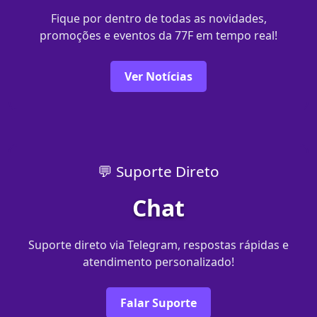
Fique por dentro de todas as novidades,
promoções e eventos da 77F em tempo real!
Ver Notícias
💬 Suporte Direto
Chat
Suporte direto via Telegram, respostas rápidas e
atendimento personalizado!
Falar Suporte