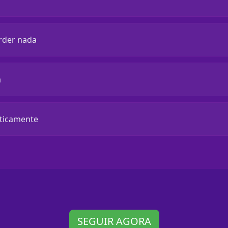
erder nada
a
aticamente
SEGUIR AGORA