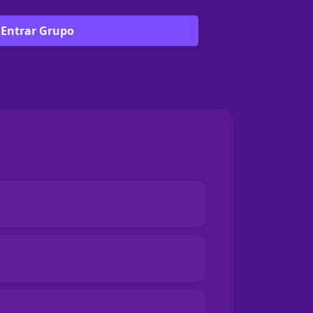
Entrar Grupo