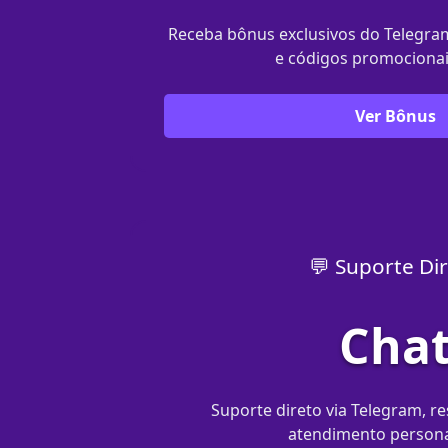
Receba bônus exclusivos do Telegra
e códigos promocionai
Ver Bônus
💬 Suporte Di
Cha
Suporte direto via Telegram, r
atendimento persona