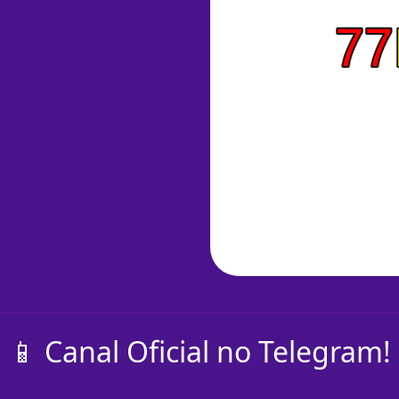
📱 Canal Oficial no Telegram!