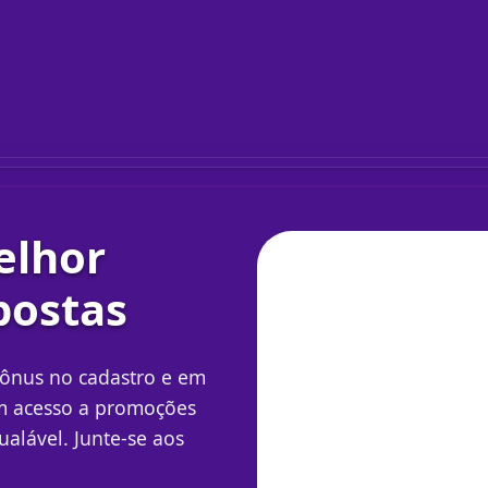
elhor
postas
ônus no cadastro e em
m acesso a promoções
ualável. Junte-se aos