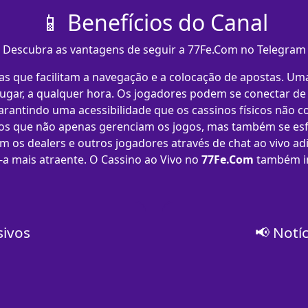
📱 Benefícios do Canal
Descubra as vantagens de seguir a 77Fe.Com no Telegram
ivas que facilitam a navegação e a colocação de apostas. U
 lugar, a qualquer hora. Os jogadores podem se conectar de
garantindo uma acessibilidade que os cassinos físicos não 
dos que não apenas gerenciam os jogos, mas também se es
m os dealers e outros jogadores através de chat ao vivo a
-a mais atraente. O Cassino ao Vivo no
77Fe.Com
também i
sivos
📢 Notí