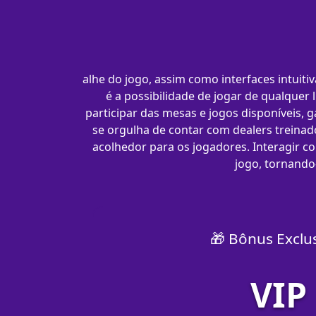
alhe do jogo, assim como interfaces intuit
é a possibilidade de jogar de qualquer
participar das mesas e jogos disponíveis, 
se orgulha de contar com dealers treina
acolhedor para os jogadores. Interagir co
jogo, tornando
🎁 Bônus Exclu
VIP