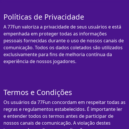
Políticas de Privacidade
A 77Fun valoriza a privacidade de seus usuários e está
empenhada em proteger todas as informações
pessoais fornecidas durante o uso de nossos canais de
comunicação. Todos os dados coletados são utilizados
exclusivamente para fins de melhoria contínua da
experiência de nossos jogadores.
Termos e Condições
Os usuários da 77Fun concordam em respeitar todas as
regras e regulamentos estabelecidos. É importante ler
e entender todos os termos antes de participar de
nossos canais de comunicação. A violação destes