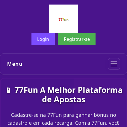
Login
Registrar-se
Menu
📱 77Fun A Melhor Plataforma
de Apostas
Cadastre-se na 77Fun para ganhar bônus no
cadastro e em cada recarga. Com a 77Fun, você