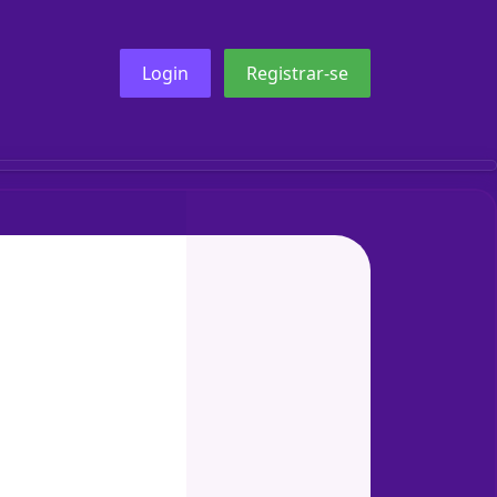
Login
Registrar-se