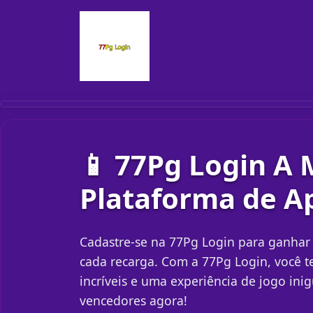
📱 77Pg Login A 
Plataforma de A
Cadastre-se na 77Pg Login para ganhar
cada recarga. Com a 77Pg Login, você 
incríveis e uma experiência de jogo inig
vencedores agora!