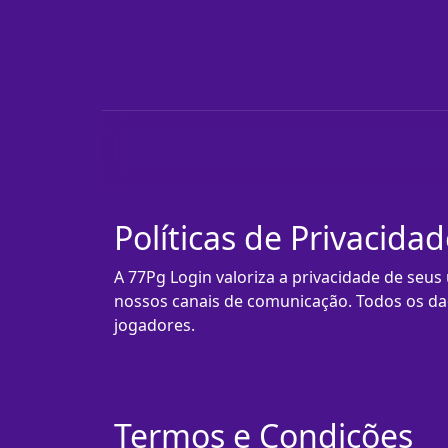
Políticas de Privacida
A 77Pg Login valoriza a privacidade de seu
nossos canais de comunicação. Todos os dad
jogadores.
Termos e Condições