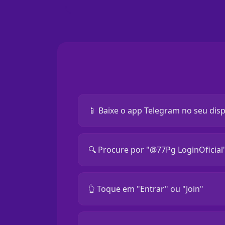
📱 Baixe o app Telegram no seu disp
🔍 Procure por "@77Pg LoginOficial
👆 Toque em "Entrar" ou "Join"