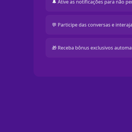
🔔 Ative as notificações para não p
💬 Participe das conversas e interaj
🎁 Receba bônus exclusivos autom