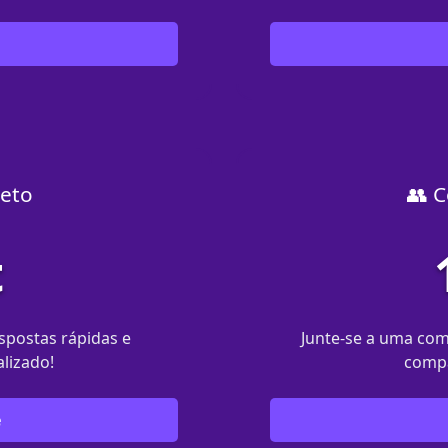
reto
👥 
t
espostas rápidas e
Junte-se a uma com
lizado!
compa
e