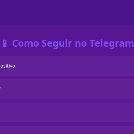
📱 Como Seguir no Telegram
ositivo
"