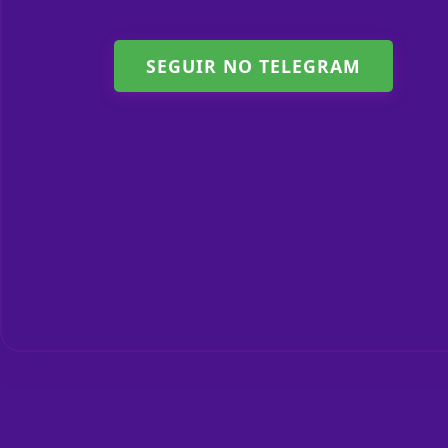
SEGUIR NO TELEGRAM