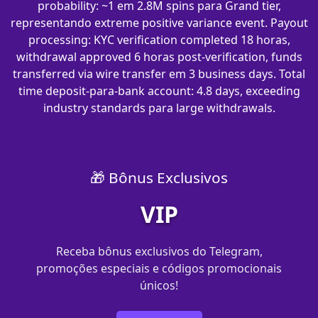
probability: ~1 em 2.8M spins para Grand tier,
representando extreme positive variance event. Payout
processing: KYC verification completed 18 horas,
withdrawal approved 6 horas post-verification, funds
transferred via wire transfer em 3 business days. Total
time deposit-para-bank account: 4.8 days, exceeding
industry standards para large withdrawals.
🎁 Bônus Exclusivos
VIP
Receba bônus exclusivos do Telegram,
promoções especiais e códigos promocionais
únicos!