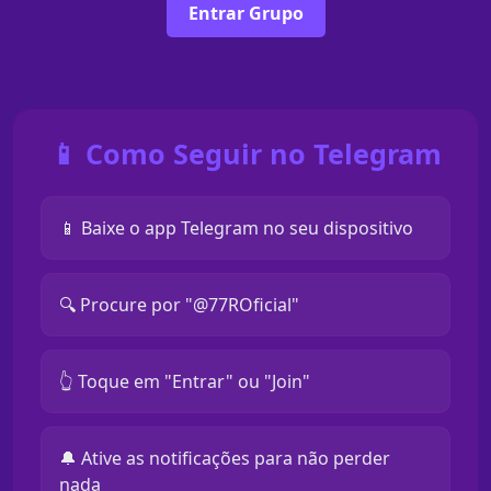
Entrar Grupo
📱 Como Seguir no Telegram
📱 Baixe o app Telegram no seu dispositivo
🔍 Procure por "@77ROficial"
👆 Toque em "Entrar" ou "Join"
🔔 Ative as notificações para não perder
nada