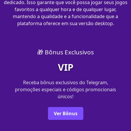
dedicado. Isso garante que você possa jogar seus jogos
favoritos a qualquer hora e de qualquer lugar,
mantendo a qualidade e a funcionalidade que a
plataforma oferece em sua versão desktop.
🎁 Bônus Exclusivos
VIP
Receba bônus exclusivos do Telegram,
promoções especiais e códigos promocionais
únicos!
Ver Bônus