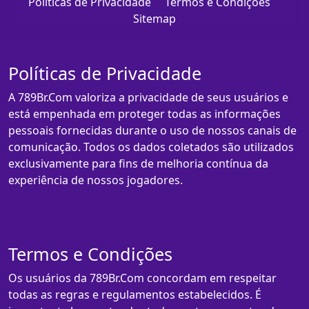
Políticas de Privacidade
Termos e Condições
Sitemap
Políticas de Privacidade
A 789Br.Com valoriza a privacidade de seus usuários e
está empenhada em proteger todas as informações
pessoais fornecidas durante o uso de nossos canais de
comunicação. Todos os dados coletados são utilizados
exclusivamente para fins de melhoria contínua da
experiência de nossos jogadores.
Termos e Condições
Os usuários da 789Br.Com concordam em respeitar
todas as regras e regulamentos estabelecidos. É