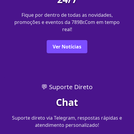
Fique por dentro de todas as novidades,
promoções e eventos da 789Br.Com em tempo
real!
Ver Notícias
💬 Suporte Direto
Chat
Suporte direto via Telegram, respostas rápidas e
atendimento personalizado!