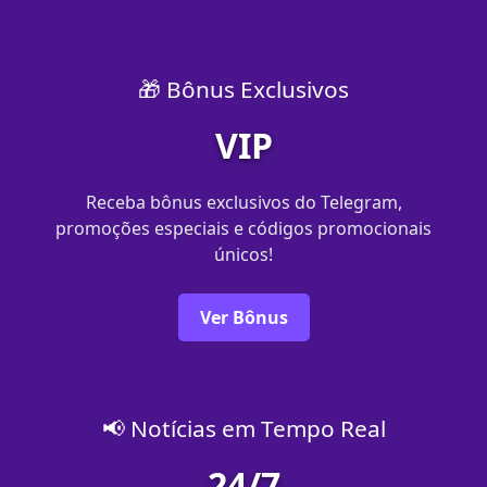
🎁 Bônus Exclusivos
VIP
Receba bônus exclusivos do Telegram,
promoções especiais e códigos promocionais
únicos!
Ver Bônus
📢 Notícias em Tempo Real
24/7