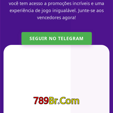
você tem acesso a promoções incríveis e uma
experiência de jogo inigualável. Junte-se aos
vencedores agora!
SEGUIR NO TELEGRAM