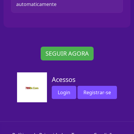
automaticamente
SEGUIR AGORA
Acessos
Login
Registrar-se