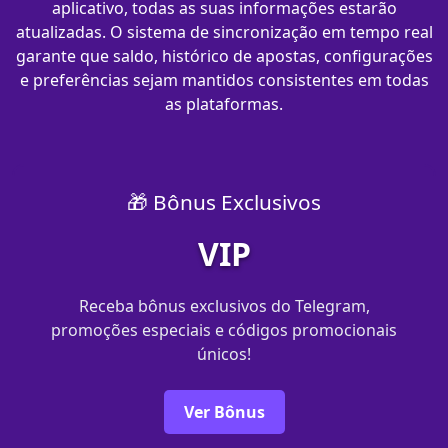
aplicativo, todas as suas informações estarão
atualizadas. O sistema de sincronização em tempo real
garante que saldo, histórico de apostas, configurações
e preferências sejam mantidos consistentes em todas
as plataformas.
🎁 Bônus Exclusivos
VIP
Receba bônus exclusivos do Telegram,
promoções especiais e códigos promocionais
únicos!
Ver Bônus