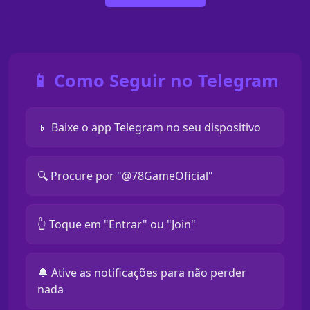
📱 Como Seguir no Telegram
📱 Baixe o app Telegram no seu dispositivo
🔍 Procure por "@78GameOficial"
👆 Toque em "Entrar" ou "Join"
🔔 Ative as notificações para não perder
nada