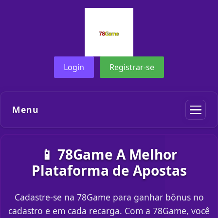
Login
Registrar-se
Menu
📱 78Game A Melhor
Plataforma de Apostas
Cadastre-se na 78Game para ganhar bônus no
cadastro e em cada recarga. Com a 78Game, você