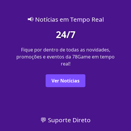
📢 Notícias em Tempo Real
24/7
Fique por dentro de todas as novidades,
promoções e eventos da 78Game em tempo
real!
Ver Notícias
💬 Suporte Direto