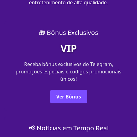
entretenimento de alta qualidade.
🎁 Bônus Exclusivos
VIP
Receba bônus exclusivos do Telegram,
promoções especiais e códigos promocionais
únicos!
Ver Bônus
📢 Notícias em Tempo Real