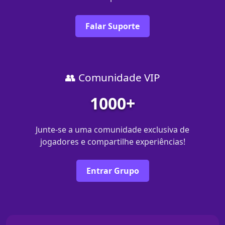
Falar Suporte
👥 Comunidade VIP
1000+
Junte-se a uma comunidade exclusiva de
jogadores e compartilhe experiências!
Entrar Grupo