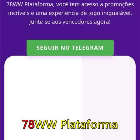
78WW Plataforma, você tem acesso a promoções
incríveis e uma experiência de jogo inigualável.
Junte-se aos vencedores agora!
SEGUIR NO TELEGRAM