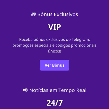
🎁 Bônus Exclusivos
VIP
Receba bônus exclusivos do Telegram,
promoções especiais e códigos promocionais
únicos!
Ver Bônus
📢 Notícias em Tempo Real
24/7