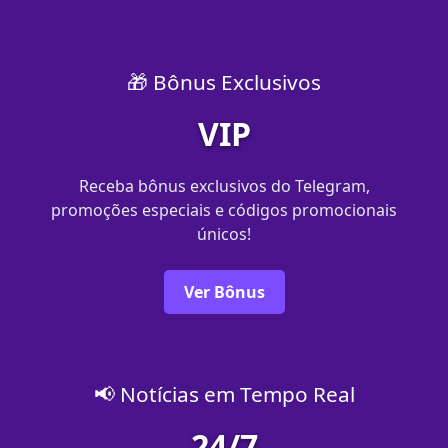
🎁 Bônus Exclusivos
VIP
Receba bônus exclusivos do Telegram,
promoções especiais e códigos promocionais
únicos!
Ver Bônus
📢 Notícias em Tempo Real
24/7