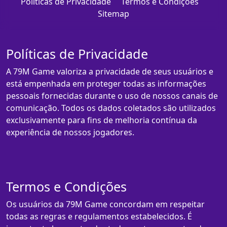
Políticas de Privacidade
Termos e Condições
Sitemap
Políticas de Privacidade
A 79M Game valoriza a privacidade de seus usuários e
está empenhada em proteger todas as informações
pessoais fornecidas durante o uso de nossos canais de
comunicação. Todos os dados coletados são utilizados
exclusivamente para fins de melhoria contínua da
experiência de nossos jogadores.
Termos e Condições
Os usuários da 79M Game concordam em respeitar
todas as regras e regulamentos estabelecidos. É