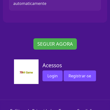
automaticamente
SEGUIR AGORA
Acessos
Login
Registrar-se