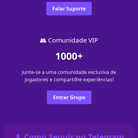
Falar Suporte
👥 Comunidade VIP
1000+
Junte-se a uma comunidade exclusiva de
jogadores e compartilhe experiências!
Entrar Grupo
📱 Como Seguir no Telegram