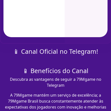
📱 Canal Oficial no Telegram!
📱 Benefícios do Canal
Descubra as vantagens de seguir a 79Mgame no
Telegram
A 79Mgame mantém um serviço de excelência; a
79Mgame Brasil busca constantemente atender às
expectativas dos jogadores com inovação e melhorias