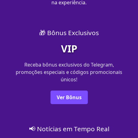
na experiência.
🎁 Bônus Exclusivos
VIP
Receba bônus exclusivos do Telegram,
promoções especiais e códigos promocionais
únicos!
Ver Bônus
📢 Notícias em Tempo Real