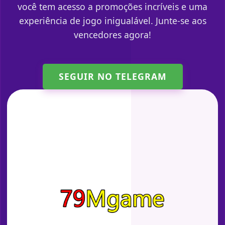
você tem acesso a promoções incríveis e uma
experiência de jogo inigualável. Junte-se aos
vencedores agora!
SEGUIR NO TELEGRAM