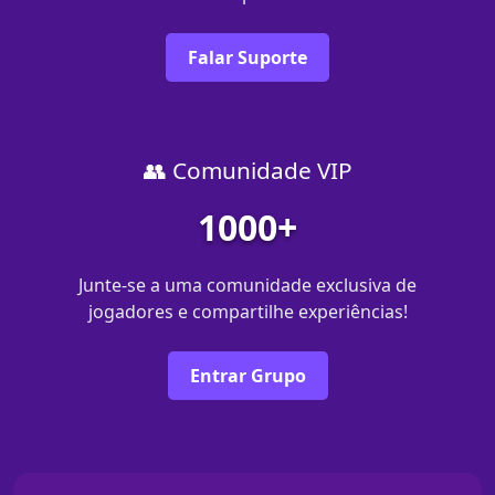
Falar Suporte
👥 Comunidade VIP
1000+
Junte-se a uma comunidade exclusiva de
jogadores e compartilhe experiências!
Entrar Grupo