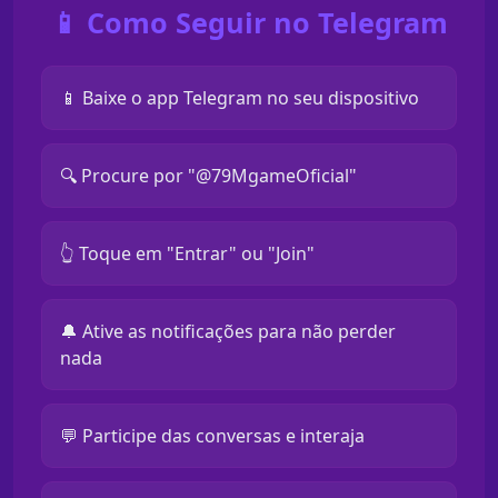
📱 Como Seguir no Telegram
📱 Baixe o app Telegram no seu dispositivo
🔍 Procure por "@79MgameOficial"
👆 Toque em "Entrar" ou "Join"
🔔 Ative as notificações para não perder
nada
💬 Participe das conversas e interaja