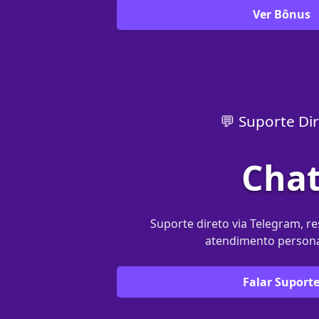
Ver Bônus
💬 Suporte Di
Cha
Suporte direto via Telegram, r
atendimento persona
Falar Suport