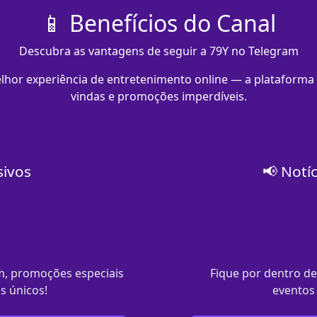
📱 Benefícios do Canal
Descubra as vantagens de seguir a 79Y no Telegram
lhor experiência de entretenimento online — a plataforma
vindas e promoções imperdíveis.
sivos
📢 Notí
m, promoções especiais
Fique por dentro d
s únicos!
eventos