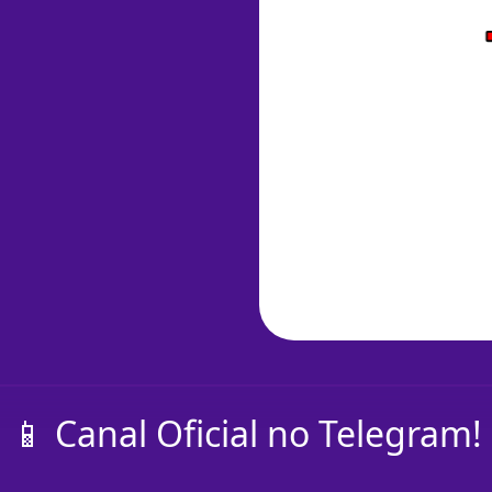
📱 Canal Oficial no Telegram!