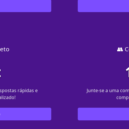
reto
👥 
t
espostas rápidas e
Junte-se a uma com
lizado!
compa
e