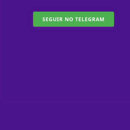
SEGUIR NO TELEGRAM