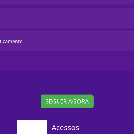
a
aticamente
SEGUIR AGORA
Acessos