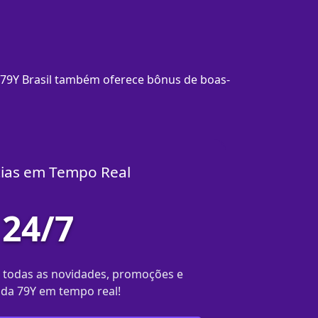
 79Y Brasil também oferece bônus de boas-
cias em Tempo Real
24/7
e todas as novidades, promoções e
 da 79Y em tempo real!