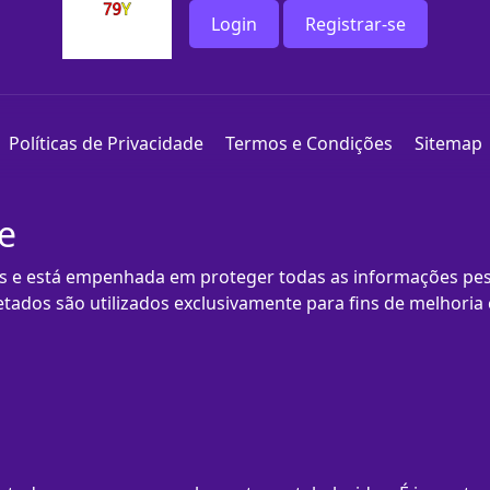
Login
Registrar-se
Políticas de Privacidade
Termos e Condições
Sitemap
de
ios e está empenhada em proteger todas as informações pe
tados são utilizados exclusivamente para fins de melhoria