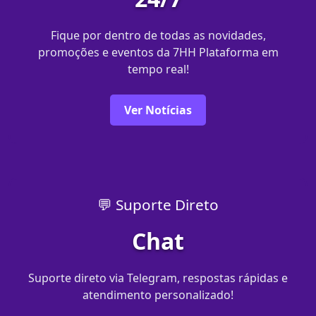
Fique por dentro de todas as novidades,
promoções e eventos da 7HH Plataforma em
tempo real!
Ver Notícias
💬 Suporte Direto
Chat
Suporte direto via Telegram, respostas rápidas e
atendimento personalizado!