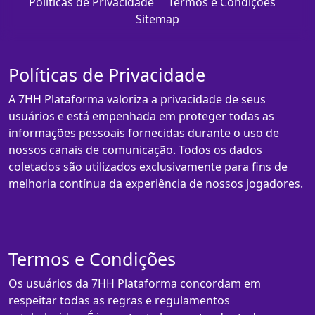
Políticas de Privacidade
Termos e Condições
Sitemap
Políticas de Privacidade
A 7HH Plataforma valoriza a privacidade de seus
usuários e está empenhada em proteger todas as
informações pessoais fornecidas durante o uso de
nossos canais de comunicação. Todos os dados
coletados são utilizados exclusivamente para fins de
melhoria contínua da experiência de nossos jogadores.
Termos e Condições
Os usuários da 7HH Plataforma concordam em
respeitar todas as regras e regulamentos