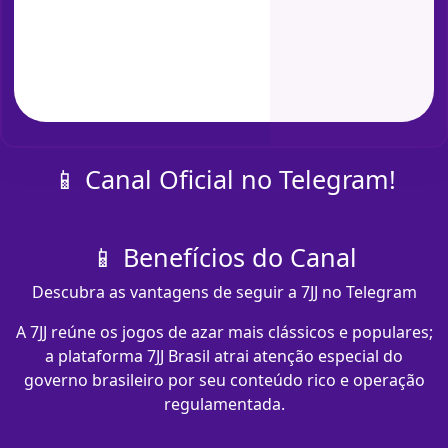
📱 Canal Oficial no Telegram!
📱 Benefícios do Canal
Descubra as vantagens de seguir a 7JJ no Telegram
A 7JJ reúne os jogos de azar mais clássicos e populares;
a plataforma 7JJ Brasil atrai atenção especial do
governo brasileiro por seu conteúdo rico e operação
regulamentada.