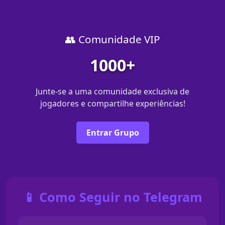
👥 Comunidade VIP
1000+
Junte-se a uma comunidade exclusiva de
jogadores e compartilhe experiências!
Entrar Grupo
📱 Como Seguir no Telegram