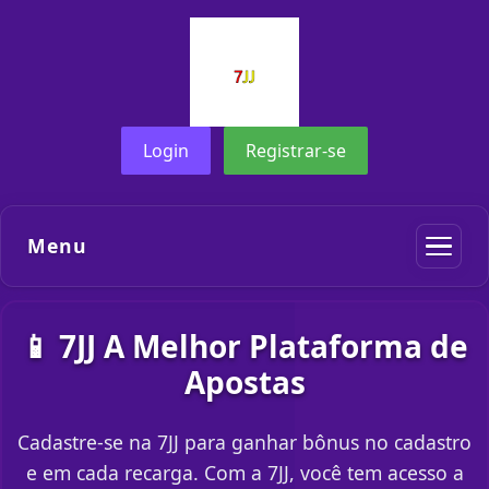
Login
Registrar-se
Menu
📱 7JJ A Melhor Plataforma de
Apostas
Cadastre-se na 7JJ para ganhar bônus no cadastro
e em cada recarga. Com a 7JJ, você tem acesso a