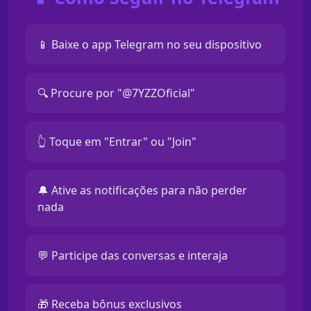
📱 Baixe o app Telegram no seu dispositivo
🔍 Procure por "@7YZZOficial"
👆 Toque em "Entrar" ou "Join"
🔔 Ative as notificações para não perder
nada
💬 Participe das conversas e interaja
🎁 Receba bônus exclusivos