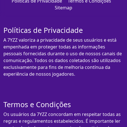
Políticas de Privacidade
Termos e Condições
Sitemap
Políticas de Privacidade
A 7YZZ valoriza a privacidade de seus usuários e está
empenhada em proteger todas as informações
pessoais fornecidas durante o uso de nossos canais de
comunicação. Todos os dados coletados são utilizados
exclusivamente para fins de melhoria contínua da
experiência de nossos jogadores.
Termos e Condições
Os usuários da 7YZZ concordam em respeitar todas as
regras e regulamentos estabelecidos. É importante ler