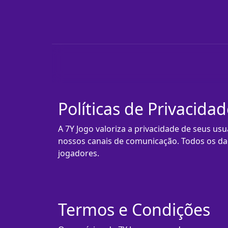
Políticas de Privacida
A 7Y Jogo valoriza a privacidade de seus u
nossos canais de comunicação. Todos os dad
jogadores.
Termos e Condições