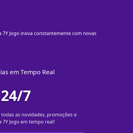
— a 7Y Jogo inova constantemente com novas
cias em Tempo Real
24/7
e todas as novidades, promoções e
a 7Y Jogo em tempo real!