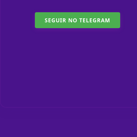
SEGUIR NO TELEGRAM