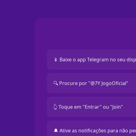
📱 Baixe o app Telegram no seu disp
🔍 Procure por "@7Y JogoOficial"
👆 Toque em "Entrar" ou "Join"
🔔 Ative as notificações para não p