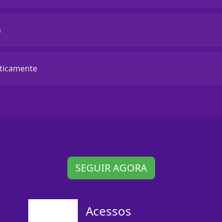
a
aticamente
SEGUIR AGORA
Acessos