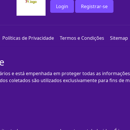
Login
Registrar-se
Políticas de Privacidade
Termos e Condições
Sitemap
de
suários e está empenhada em proteger todas as informações
os coletados são utilizados exclusivamente para fins de m