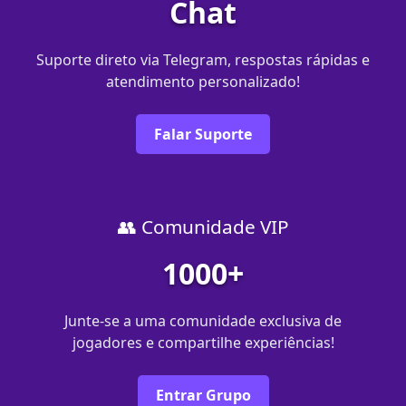
Chat
Suporte direto via Telegram, respostas rápidas e
atendimento personalizado!
Falar Suporte
👥 Comunidade VIP
1000+
Junte-se a uma comunidade exclusiva de
jogadores e compartilhe experiências!
Entrar Grupo