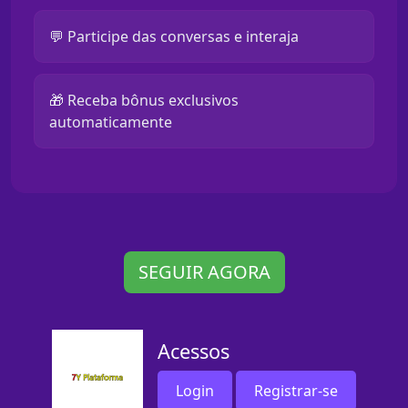
💬 Participe das conversas e interaja
🎁 Receba bônus exclusivos
automaticamente
SEGUIR AGORA
Acessos
Login
Registrar-se