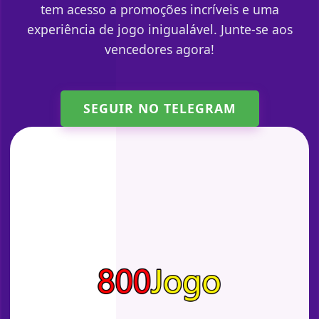
tem acesso a promoções incríveis e uma
experiência de jogo inigualável. Junte-se aos
vencedores agora!
SEGUIR NO TELEGRAM