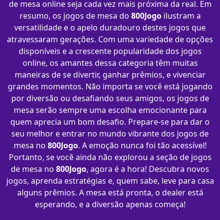
de mesa online seja cada vez mais próxima da real. Em
resumo, os jogos de mesa do
800Jogo
ilustram a
versatilidade e o apelo duradouro destes jogos que
atravessaram gerações. Com uma variedade de opções
disponíveis e a crescente popularidade dos jogos
online, os amantes dessa categoria têm muitas
maneiras de se divertir, ganhar prêmios, e vivenciar
grandes momentos. Não importa se você está jogando
por diversão ou desafiando seus amigos, os jogos de
mesa serão sempre uma escolha emocionante para
quem aprecia um bom desafio. Prepare-se para dar o
seu melhor e entrar no mundo vibrante dos jogos de
mesa no
800Jogo
. A emoção nunca foi tão acessível!
Portanto, se você ainda não explorou a seção de jogos
de mesa no
800Jogo
, agora é a hora! Descubra novos
jogos, aprenda estratégias e, quem sabe, leve para casa
alguns prêmios. A mesa está pronta, o dealer está
esperando, e a diversão apenas começa!