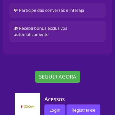
💬 Participe das conversas e interaja
🎁 Receba bônus exclusivos
automaticamente
SEGUIR AGORA
Acessos
Login
Registrar-se