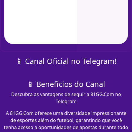
📱 Canal Oficial no Telegram!
📱 Benefícios do Canal
Descubra as vantagens de seguir a 81GG.Com no
Telegram
A 81GG.Com oferece uma diversidade impressionante
de esportes além do futebol, garantindo que você
tenha acesso a oportunidades de apostas durante todo